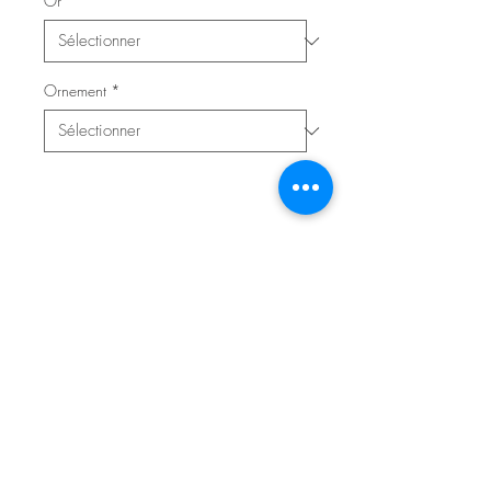
Or
*
Ornement
*
Contacter l'atelier pour réserver
© 2020 Atelier Saurel