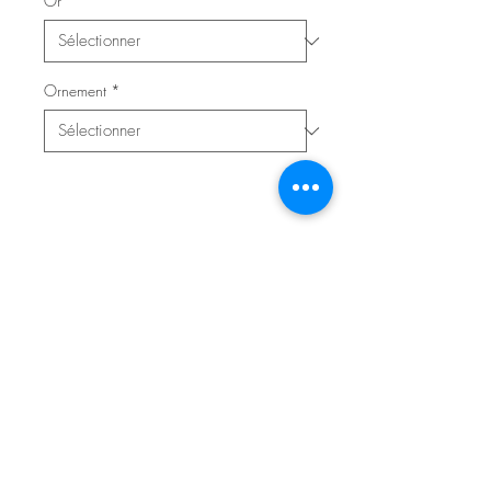
Or
*
Ornement
*
Contacter l'atelier pour réserver
© 2020 Atelier Saurel