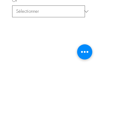
Or
*
Contacter l'atelier pour réserver
© 2020 Atelier Saurel