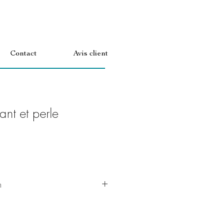
Contact
Avis client
nt et perle
n
 comme au premier jour, evitez le
ts cosmétiques et le parfum.