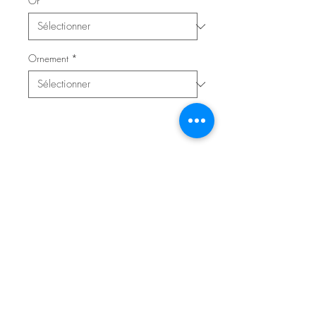
Or
*
Ornement
*
Contacter l'atelier pour réserver
© 2020 Atelier Saurel