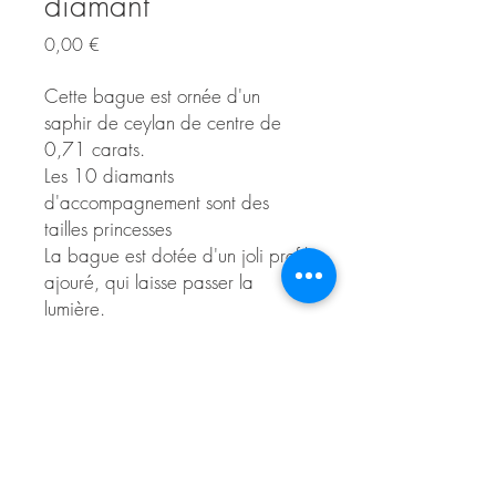
diamant
Prix
0,00 €
Cette bague est ornée d'un
saphir de ceylan de centre de
0,71 carats.
Les 10 diamants
d'accompagnement sont des
tailles princesses
La bague est dotée d'un joli profil
ajouré, qui laisse passer la
lumière.
Si la taille du doigt que vous
souhaitez n'est pas disponible
Contacter l'atelier pour réserver
dans les options, veuilliez nous
contacter par téléphone.
Conseils d'entretien