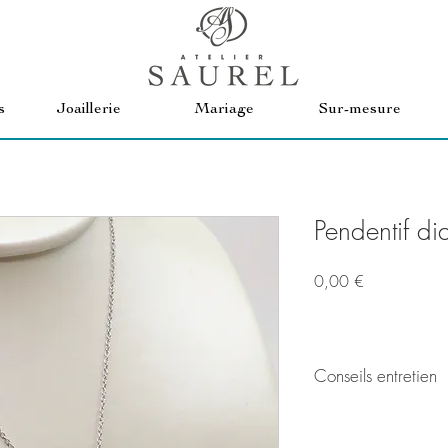
s
Joaillerie
Mariage
Sur-mesure
Pendentif di
Prix
0,00 €
Conseils entretien
Pour garder votre bijo
nettoyé le régulièreme