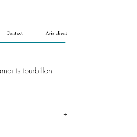
Contact
Avis client
amants tourbillon
u éclatant comme au premier jour,
nt avec du savon et de l'eau chaude.