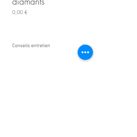
diamants
Prix
0,00 €
Conseils entretien
Pour garder votre bijou éclatant comme
au premier jour, nettoyé le régulièrement
avec du savon et de l'eau chaude.
Contacter l'atelier pour réserver
© 2020 Atelier Saurel